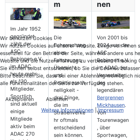
m
nen
Im Jahr 1952
gegründet,
Die
Von 2001 bis
Wir benutzen Cookies
zählt der
Beherrschung
2024 war der
Wir nutzen Cookies auf unserer Website. Einige von ihnen 
ASC
eines
ASC
essenziell für den Betrieb der Seite, während andere uns he
Bobingen e.V.
Fahrzeuges,
Bobingen e.V.
Website und die Nutzererfahrung zu verbessern (Tracking 
im ADAC
Übersicht
im ADAC der
Sie können selbst entscheiden, ob Sie die Cookies zulasse
heute mehr
und
Veranstalter
Bitte beachten Sie, dass bei einer Ablehnung womöglich ni
als 130
Reaktionssch
des
alle Funktionalitäten der Seite zur Verfügung stehen.
Mitglieder.
nelligkeit -
legendären
Sportlich
drei Dinge,
Bergrennen
Akzeptieren
Ablehnen
sind aktuell
die im
Mickhausen
.
Weitere Informationen
|
Impressum
einige
Straßenverke
Von
Mitgliede
hr oftmals
Tourenwagen
aktiv beim
entscheidend
, über
ADAC 270
sein können.
Sportwagen,