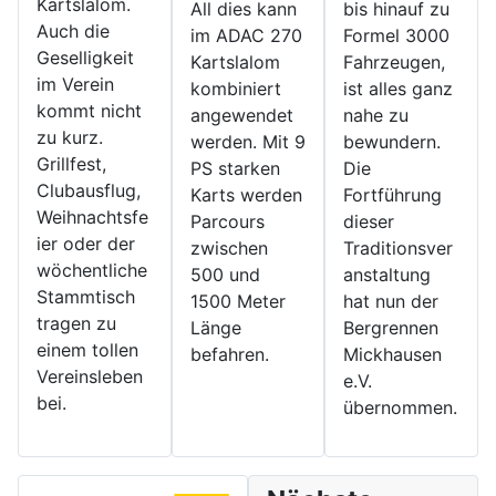
Kartslalom.
All dies kann
bis hinauf zu
Auch die
im ADAC 270
Formel 3000
Geselligkeit
Kartslalom
Fahrzeugen,
im Verein
kombiniert
ist alles ganz
kommt nicht
angewendet
nahe zu
zu kurz.
werden. Mit 9
bewundern.
Grillfest,
PS starken
Die
Clubausflug,
Karts werden
Fortführung
Weihnachtsfe
Parcours
dieser
ier oder der
zwischen
Traditionsver
wöchentliche
500 und
anstaltung
Stammtisch
1500 Meter
hat nun der
tragen zu
Länge
Bergrennen
einem tollen
befahren.
Mickhausen
Vereinsleben
e.V.
bei.
übernommen.