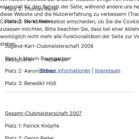
essenziell für den Betrieb der Seite, während andere uns he
Platz 2: Thomas Reiter
diese Website und die Nutzererfahrung zu verbessern (Tra
Platz 3: Horst Reiter
Cookies). Sie können selbst entscheiden, ob Sie die Cooki
zulassen möchten. Bitte beachten Sie, dass bei einer Able
womöglich nicht mehr alle Funktionalitäten der Seite zur 
stehen.
Jugend-Kart-Clubmeisterschaft 2008
Platz 1: Marvin Baumgartner
Akzeptieren
Ablehnen
Weitere Informationen
|
Impressum
Platz 2: Aaron Sittner
Platz 3: Benedikt Höß
Gesamt-Clubmeisterschaft 2007
Platz 1: Patrick Knöpfle
Platz 2: Georg Reiter