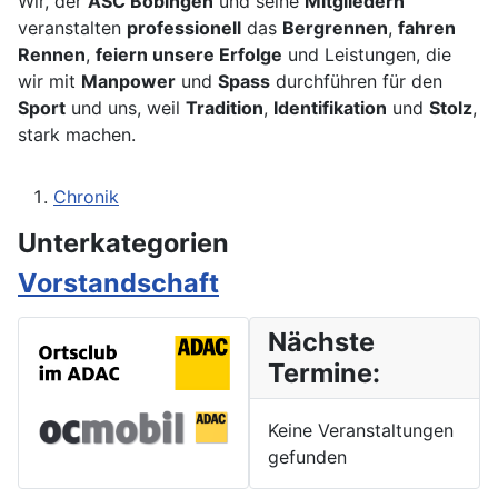
Wir, der
ASC Bobingen
und seine
Mitgliedern
veranstalten
professionell
das
Bergrennen
,
fahren
Rennen
,
feiern unsere Erfolge
und Leistungen, die
wir mit
Manpower
und
Spass
durchführen für den
Sport
und uns, weil
Tradition
,
Identifikation
und
Stolz
,
stark machen.
Chronik
Unterkategorien
Vorstandschaft
Nächste
Termine:
Keine Veranstaltungen
gefunden